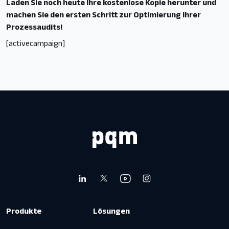
Preisgestaltung
Laden Sie noch heute Ihre kostenlose Kopie herunter und
machen Sie den ersten Schritt zur Optimierung Ihrer
Prozessaudits!
[activecampaign]
Produkte
Lösungen