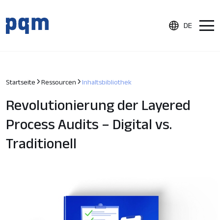
DE
Produkt
Startseite
Ressourcen
Inhaltsbibliothek
Revolutionierung der Layered
Dokumentenverwaltung
Prozessaudits
Process Audits – Digital vs.
Produktinspektionen
Traditionell
Lieferanten-Qualitätsportal
Nonkonformitäts- und CAPA-Management
Integrationen
Berichterstattung & Analysen