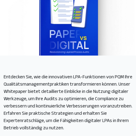
Lösungen
Schiff- & Yachtbau
Verbundwerkstoffe
Maschinenbau
Automotive
Ihr Erfolgsplan
Entdecken Sie, wie die innovativen LPA-Funktionen von PQM Ihre
Ressourcen
Qualitätsmanagementpraktiken transformieren können. Unser
Whitepaper bietet detaillierte Einblicke in die Nutzung digitaler
Über uns
Werkzeuge, um Ihre Audits zu optimieren, die Compliance zu
verbessern und kontinuierliche Verbesserungen voranzutreiben.
Unsere Geschichte
Erfahren Sie praktische Strategien und erhalten Sie
Expertenratschläge, um die Fähigkeiten digitaler LPAs in Ihrem
Kontaktieren Sie uns
Betrieb vollständig zu nutzen.